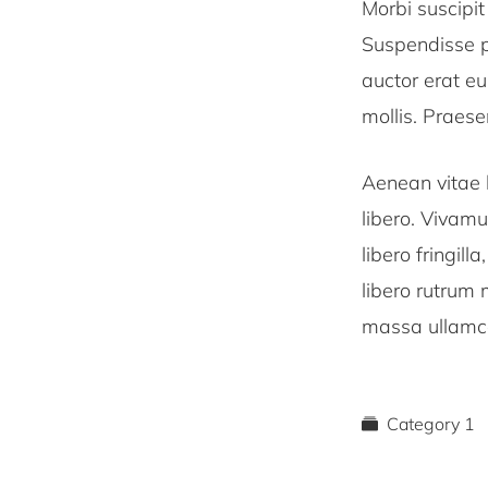
Morbi suscipit
Suspendisse po
auctor erat e
mollis. Praese
Aenean vitae l
libero. Vivam
libero fringill
libero rutrum
massa ullamco
Category 1