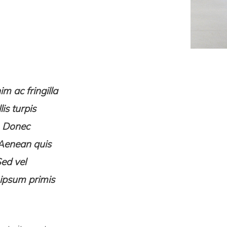
m ac fringilla
is turpis
. Donec
 Aenean quis
Sed vel
 ipsum primis