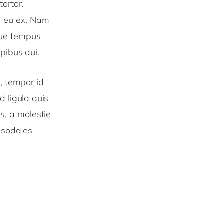
tortor.
ec eu ex. Nam
gue tempus
apibus dui.
, tempor id
 ligula quis
us, a molestie
 sodales