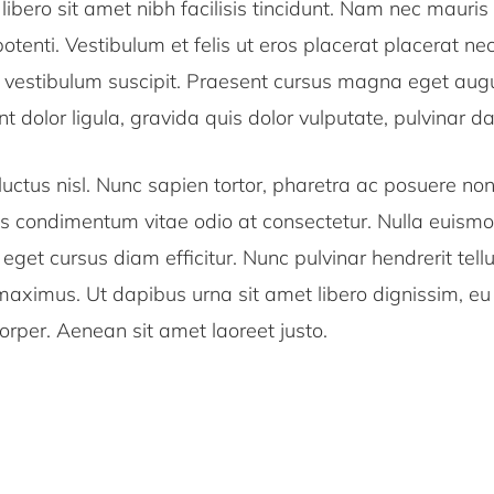
 libero sit amet nibh facilisis tincidunt. Nam nec mauris 
tenti. Vestibulum et felis ut eros placerat placerat n
u vestibulum suscipit. Praesent cursus magna eget au
nt dolor ligula, gravida quis dolor vulputate, pulvinar d
uctus nisl. Nunc sapien tortor, pharetra ac posuere non
us condimentum vitae odio at consectetur. Nulla euismod
a, eget cursus diam efficitur. Nunc pulvinar hendrerit tell
 maximus. Ut dapibus urna sit amet libero dignissim, eu
rper. Aenean sit amet laoreet justo.