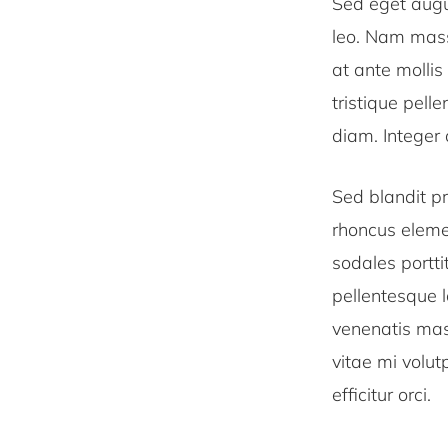
Sed eget augue
leo. Nam massa
at ante mollis
tristique pell
diam. Integer 
Sed blandit pr
rhoncus elemen
sodales portti
pellentesque l
venenatis mass
vitae mi volut
efficitur orci.