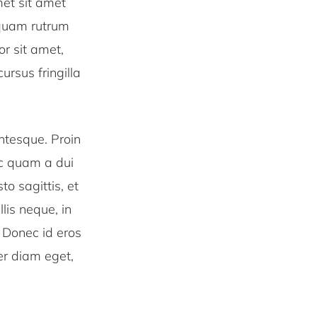
met sit amet
liquam rutrum
or sit amet,
ursus fringilla
ntesque. Proin
ec quam a dui
o sagittis, et
lis neque, in
. Donec id eros
er diam eget,