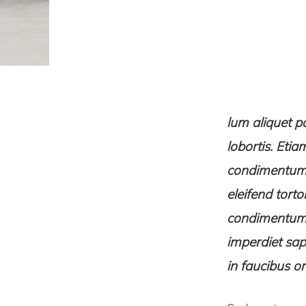
lum aliquet po
lobortis. Etia
condimentum 
eleifend tort
condimentum ri
imperdiet sap
in faucibus or