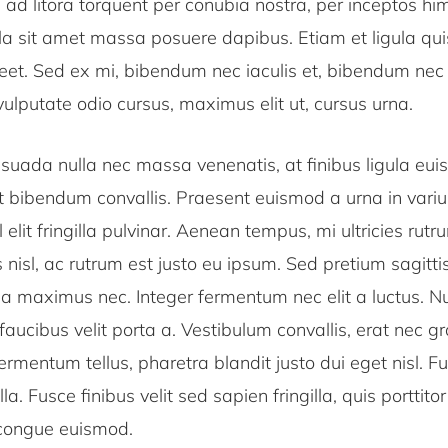
u ad litora torquent per conubia nostra, per inceptos h
ula sit amet massa posuere dapibus. Etiam et ligula qu
eet. Sed ex mi, bibendum nec iaculis et, bibendum nec 
ulputate odio cursus, maximus elit ut, cursus urna.
uada nulla nec massa venenatis, at finibus ligula eu
at bibendum convallis. Praesent euismod a urna in vari
 elit fringilla pulvinar. Aenean tempus, mi ultricies rutru
nisl, ac rutrum est justo eu ipsum. Sed pretium sagitti
a maximus nec. Integer fermentum nec elit a luctus. Nu
 faucibus velit porta a. Vestibulum convallis, erat nec g
ermentum tellus, pharetra blandit justo dui eget nisl. F
illa. Fusce finibus velit sed sapien fringilla, quis porttit
congue euismod.