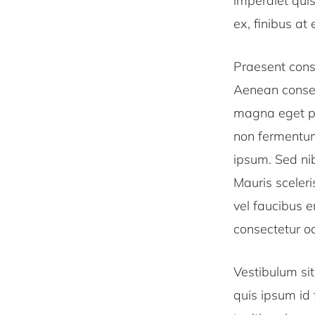
imperdiet quis
ex, finibus at 
Praesent cons
Aenean consec
magna eget pel
non fermentum 
ipsum. Sed nib
Mauris sceler
vel faucibus 
consectetur od
Vestibulum si
quis ipsum id f