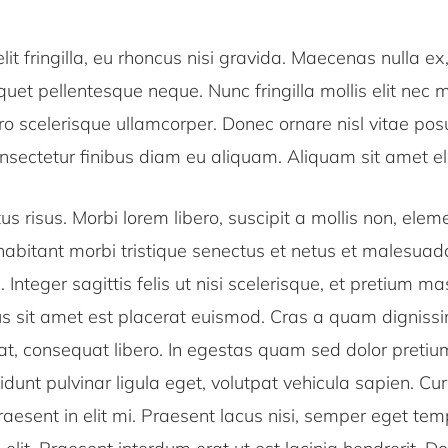
lit fringilla, eu rhoncus nisi gravida. Maecenas nulla ex,
quet pellentesque neque. Nunc fringilla mollis elit nec 
ero scelerisque ullamcorper. Donec ornare nisl vitae posu
sectetur finibus diam eu aliquam. Aliquam sit amet ele
s risus. Morbi lorem libero, suscipit a mollis non, eleme
habitant morbi tristique senectus et netus et malesua
. Integer sagittis felis ut nisi scelerisque, et pretium m
us sit amet est placerat euismod. Cras a quam dignissi
t, consequat libero. In egestas quam sed dolor pretium
ncidunt pulvinar ligula eget, volutpat vehicula sapien. Cu
raesent in elit mi. Praesent lacus nisi, semper eget tem