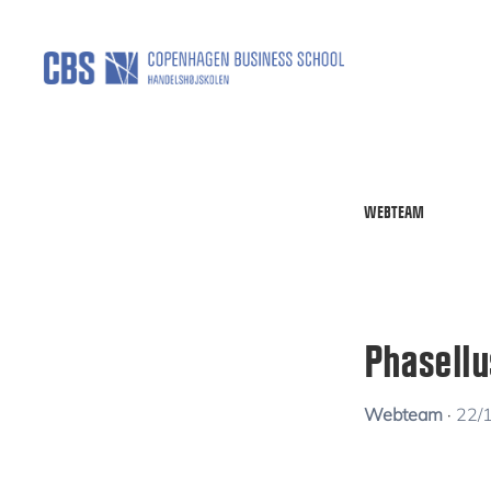
Skip
to
main
HELP
content
WEBTEAM
Phasellu
Webteam
·
22/