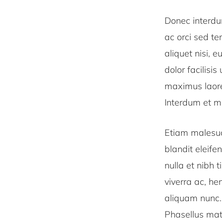
Donec interdum
ac orci sed t
aliquet nisi, e
dolor facilisi
maximus laoree
Interdum et m
Etiam malesua
blandit eleife
nulla et nibh 
viverra ac, hen
aliquam nunc. 
Phasellus matt