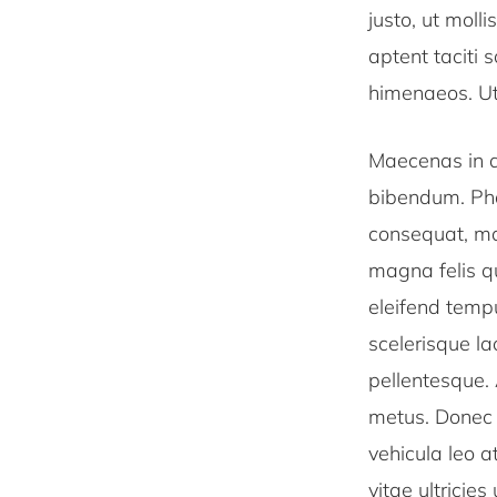
justo, ut molli
aptent taciti 
himenaeos. Ut 
Maecenas in dui
bibendum. Pha
consequat, mas
magna felis q
eleifend tempu
scelerisque la
pellentesque. 
metus. Donec 
vehicula leo a
vitae ultricie