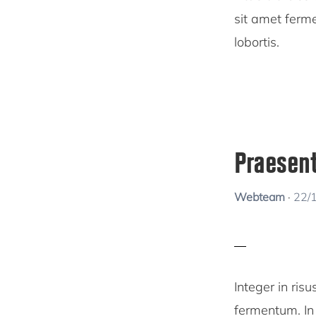
sit amet ferm
lobortis.
Praesen
Webteam
·
22/
Integer in ris
fermentum. In 