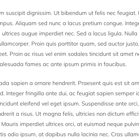
 suscipit dignissim. Ut bibendum ut felis nec feugiat. 
empus. Aliquam sed nunc a lacus pretium congue. Intege
u ultrices augue imperdiet nec. Sed a lacus ligula. Nulla 
s ullamcorper. Proin quis porttitor quam, sed auctor justo
t. Proin ac risus vel enim sodales tincidunt sit amet ne
alesuada fames ac ante ipsum primis in faucibus.
da sapien a ornare hendrerit. Praesent quis est sit ame
nd. Integer fringilla ante dui, ac feugiat sapien semper 
tincidunt eleifend vel eget ipsum. Suspendisse ante orci, 
drerit a risus. Ut magna felis, ultricies non dictum effici
Mauris imperdiet ultrices orci, at euismod neque pulvin
is odio ipsum, at dapibus nulla lacinia nec. Cras ullam