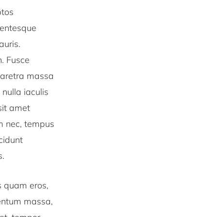
ptos
lentesque
auris.
n. Fusce
pharetra massa
nulla iaculis
sit amet
am nec, tempus
cidunt
s.
us quam eros,
imentum massa,