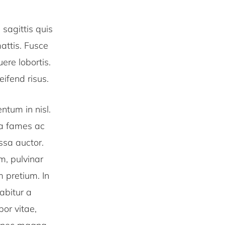
 sagittis quis
mattis. Fusce
ere lobortis.
ifend risus.
ntum in nisl.
da fames ac
assa auctor.
m, pulvinar
 pretium. In
rabitur a
por vitae,