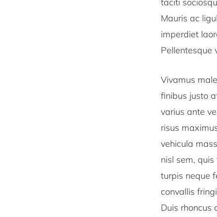
taciti sociosq
Mauris ac lig
imperdiet laor
Pellentesque v
Vivamus males
finibus justo 
varius ante vel
risus maximus 
vehicula mass
nisl sem, quis
turpis neque f
convallis fring
Duis rhoncus 