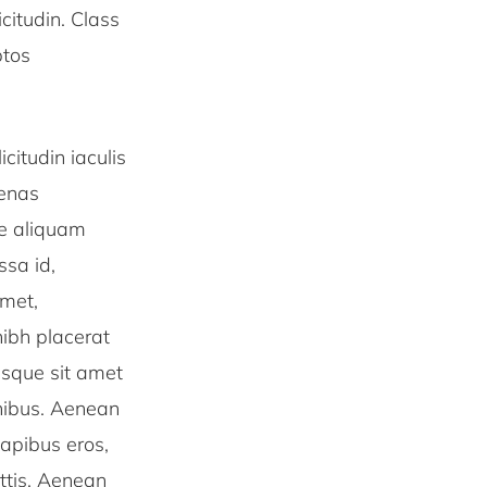
icitudin. Class
ptos
icitudin iaculis
cenas
ae aliquam
sa id,
amet,
nibh placerat
isque sit amet
nibus. Aenean
dapibus eros,
ittis. Aenean