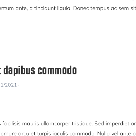
entum ante, a tincidunt ligula. Donec tempus ac sem si
t dapibus commodo
11/2021
·
us facilisis mauris ullamcorper tristique. Sed imperdiet o
ornare arcu et turpis iaculis commodo. Nulla vel ante o