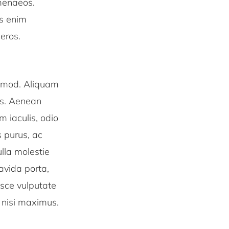
imenaeos.
is enim
eros.
ismod. Aliquam
us. Aenean
m iaculis, odio
s purus, ac
lla molestie
ravida porta,
usce vulputate
or nisi maximus.