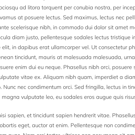
sociosqu ad litora torquent per conubia nostra, per ince
vamus at posuere lectus. Sed maximus, lectus nec pel
ante scelerisque nibh, in commodo dui dolor sit amet m
cula diam justo, pellentesque sodales lectus tristique i
re elit, in dapibus erat ullamcorper vel. Ut consectetur 
Aenean tincidunt, mauris at malesuada malesuada, urna 
osuere enim dui eu neque. Phasellus nibh orci, posuere 
vulputate vitae ex. Aliquam nibh quam, imperdiet a di
o. Nunc nec condimentum orci. Sed fringilla, lectus in tin
a magna vulputate leo, eu sodales eros augue quis risu
si sapien, et tincidunt sapien hendrerit vitae. Phasell
t lobortis eget, auctor at enim. Pellentesque non cond