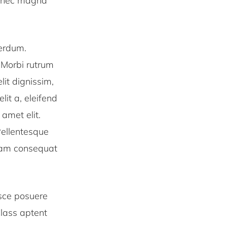
 Donec magna
terdum.
 Morbi rutrum
lit dignissim,
lit a, eleifend
amet elit.
Pellentesque
 Nam consequat
usce posuere
 Class aptent