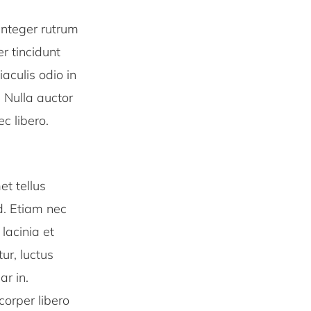
Integer rutrum
r tincidunt
iaculis odio in
. Nulla auctor
c libero.
t tellus
id. Etiam nec
lacinia et
tur, luctus
ar in.
corper libero