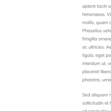
aptent taciti 
himenaeos. Vi
mollis, quam 
Phasellus vehi
fringilla orna
ac ultricies. 
ligula, eget p
interdum ut, 
placerat liber
pharetra, urn
Sed aliquam ni
sollicitudin e