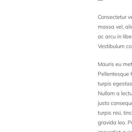
Consectetur ve
massa vel, ali
ac arcu in lib
Vestibulum con
Mauris eu metu
Pellentesque 
turpis egestas
Nullam a lect
justo consequa
turpis nisi, ti
gravida leo. P