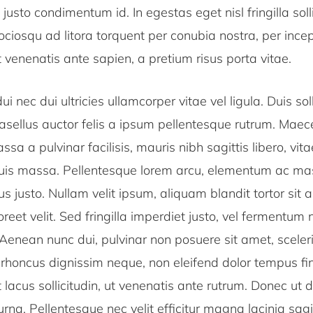
s justo condimentum id. In egestas eget nisl fringilla soll
sociosqu ad litora torquent per conubia nostra, per ince
venenatis ante sapien, a pretium risus porta vitae.
 nec dui ultricies ullamcorper vitae vel ligula. Duis soll
sellus auctor felis a ipsum pellentesque rutrum. Mae
sa a pulvinar facilisis, mauris nibh sagittis libero, vit
uis massa. Pellentesque lorem arcu, elementum ac mas
s justo. Nullam velit ipsum, aliquam blandit tortor sit 
oreet velit. Sed fringilla imperdiet justo, vel fermentum 
Aenean nunc dui, pulvinar non posuere sit amet, sceler
rhoncus dignissim neque, non eleifend dolor tempus fi
t lacus sollicitudin, ut venenatis ante rutrum. Donec ut 
s urna. Pellentesque nec velit efficitur magna lacinia sag