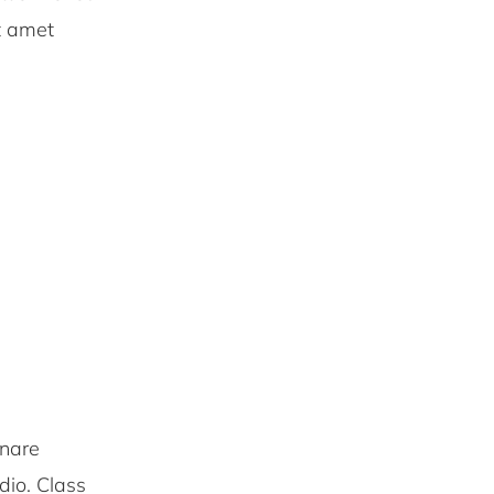
t amet
rnare
dio. Class