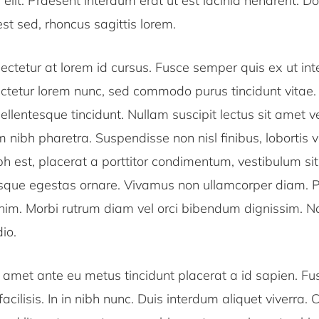
 elit. Praesent interdum erat ut est lacinia hendrerit.
est sed, rhoncus sagittis lorem.
ectetur at lorem id cursus. Fusce semper quis ex ut in
tetur lorem nunc, sed commodo purus tincidunt vitae.
lentesque tincidunt. Nullam suscipit lectus sit amet ve
nibh pharetra. Suspendisse non nisl finibus, lobortis ve
h est, placerat a porttitor condimentum, vestibulum sit 
isque egestas ornare. Vivamus non ullamcorper diam. 
enim. Morbi rutrum diam vel orci bibendum dignissim.
io.
t amet ante eu metus tincidunt placerat a id sapien. F
acilisis. In in nibh nunc. Duis interdum aliquet viverra.